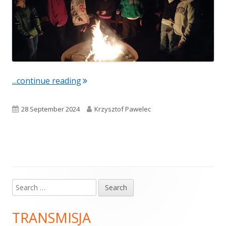
...continue reading
"Rozpoczęcie roku formacyjnego"
Published
28 September 2024
Author
Krzysztof Pawelec
on
Search
Main
for:
Sidebar
TRANSMISJA