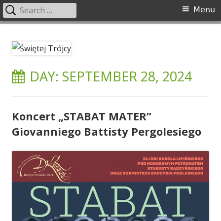
Search
Primary
Menu
for:
Menu
Skip
Świętej Trójcy
Parafia Świętej Trójcy w Radzyniu Podlaskim
to
content
DAY: SEPTEMBER 28, 2024
Koncert „STABAT MATER”
Giovanniego Battisty Pergolesiego