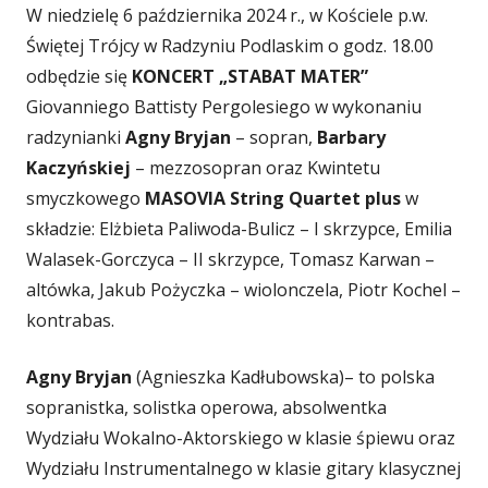
W niedzielę 6 października 2024 r., w Kościele p.w.
Świętej Trójcy w Radzyniu Podlaskim o godz. 18.00
odbędzie się
KONCERT
„STABAT MATER”
Giovanniego Battisty Pergolesiego w wykonaniu
radzynianki
Agny Bryjan
– sopran,
Barbary
Kaczyńskiej
– mezzosopran oraz Kwintetu
smyczkowego
MASOVIA String Quartet plus
w
składzie: Elżbieta Paliwoda-Bulicz – I skrzypce, Emilia
Walasek-Gorczyca – II skrzypce, Tomasz Karwan –
altówka, Jakub Pożyczka – wiolonczela, Piotr Kochel –
kontrabas.
Agny Bryjan
(Agnieszka Kadłubowska)– to polska
sopranistka, solistka operowa, absolwentka
Wydziału Wokalno-Aktorskiego w klasie śpiewu oraz
Wydziału Instrumentalnego w klasie gitary klasycznej