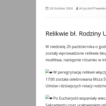
Published
26 October 2024
Author
Krzysztof Pawelec
on
Relikwie bł. Rodziny
W niedzielę 20 października o god
zostały wprowadzone relikwie bł
modlitwa, następnie różaniec w in
W peregrynację relikwii włącz
17:00 została celebrowana Msza Św
Ulmów i dzisiejszych relacji rodzin
Po Eucharystii wspaniały wiec
Sakramentu oraz ucałowaniem reli