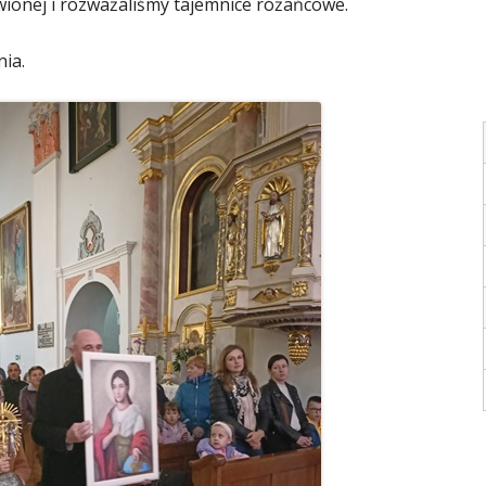
awionej i rozważaliśmy tajemnice różańcowe.
nia.