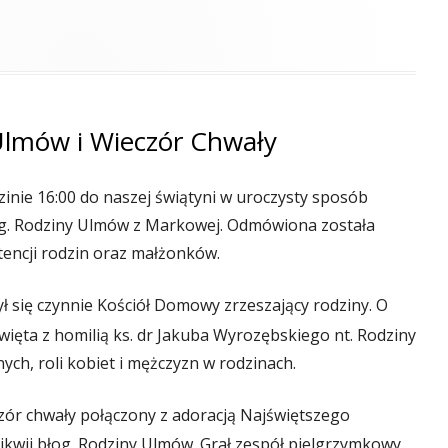
 Ulmów i Wieczór Chwały
zinie 16:00 do naszej świątyni w uroczysty sposób
og. Rodziny Ulmów z Markowej. Odmówiona została
tencji rodzin oraz małżonków.
ył się czynnie Kościół Domowy zrzeszający rodziny. O
ięta z homilią ks. dr Jakuba Wyrozębskiego nt. Rodziny
nych, roli kobiet i mężczyzn w rodzinach.
zór chwały połączony z adoracją Najświętszego
kwii błog. Rodziny Ulmów. Grał zespół pielgrzymkowy