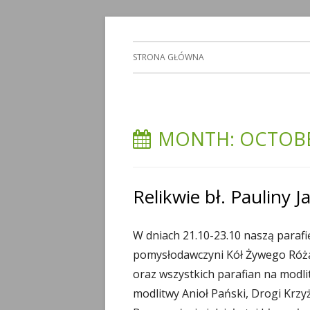
Skip
Parafia Świętej Trójcy w Radzyniu Podlask
Świętej Trójcy
to
Primary
STRONA GŁÓWNA
content
Menu
MONTH: OCTOBE
Relikwie bł. Pauliny Ja
W dniach 21.10-23.10 naszą parafię 
pomysłodawczyni Kół Żywego Róża
oraz wszystkich parafian na modlit
modlitwy Anioł Pański, Drogi Krz