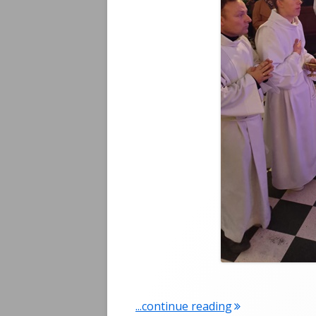
...continue reading
"Relikwie bł. Pau