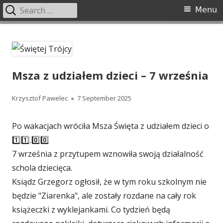
Search
Primary
Menu
for:
Menu
Skip
Świętej Trójcy
Parafia Świętej Trójcy w Radzyniu Podlaskim
to
content
Msza z udziałem dzieci – 7 września
Author
Krzysztof Pawelec
Published
7 September 2025
on
Po wakacjach wróciła Msza Święta z udziałem dzieci o
1️⃣1️⃣.0️⃣0️⃣
7 września z przytupem wznowiła swoją działalność
schola dziecięca.
Ksiądz Grzegorz ogłosił, że w tym roku szkolnym nie
będzie "Ziarenka", ale zostały rozdane na cały rok
książeczki z wyklejankami. Co tydzień będą