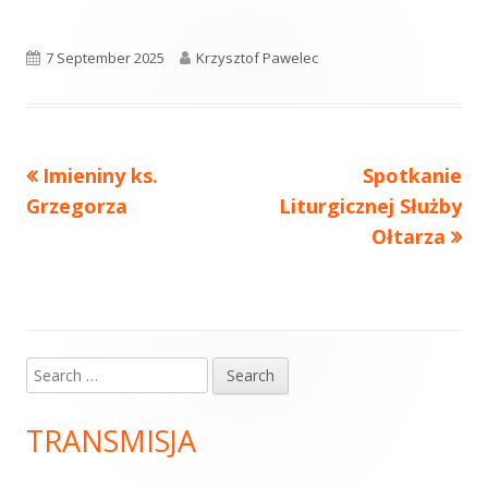
Published
7 September 2025
Author
Krzysztof Pawelec
on
Previous
Imieniny ks.
Next
Spotkanie
Post
Grzegorza
article:
Liturgicznej Służby
article:
navigation
Ołtarza
Search
Main
for:
Sidebar
TRANSMISJA