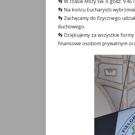
👣 W czasie Mszy św. o godz. 9.45 
👣 Na końcu Eucharystii wybrzmiał
👣 Zachęcamy do fizycznego udzia
duchowego.
👣 Dziękujemy za wszystkie formy 
finansowe osobom prywatnym oraz