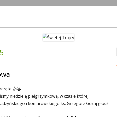
im
25
owa
częte 👍🙂
liśmy niedzielę pielgrzymkową, w czasie której
dzyńskiego i komarowskiego ks. Grzegorz Góraj głosił