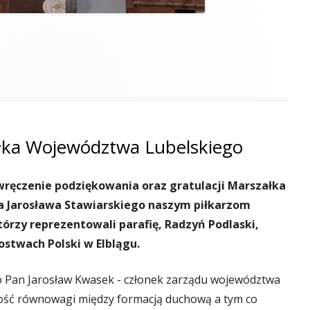
lgrzymkowa"
ałka Województwa Lubelskiego
ę wręczenie podziękowania oraz gratulacji Marszałka
 Jarosława Stawiarskiego naszym piłkarzom
órzy reprezentowali parafię, Radzyń Podlaski,
ostwach Polski w Elblągu.
o Pan Jarosław Kwasek - członek zarządu województwa
rtość równowagi między formacją duchową a tym co