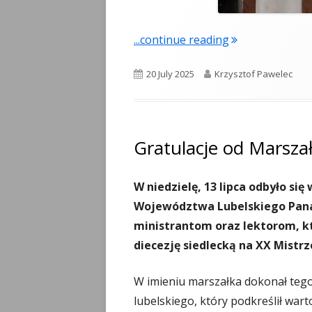
...continue reading
"Niedziela Pie
Published
20 July 2025
Author
Krzysztof Pawelec
on
Gratulacje od Marsz
W niedzielę, 13 lipca odbyło si
Województwa Lubelskiego Pana
ministrantom oraz lektorom, kt
diecezję siedlecką na XX Mistrz
W imieniu marszałka dokonał teg
lubelskiego, który podkreślił wa