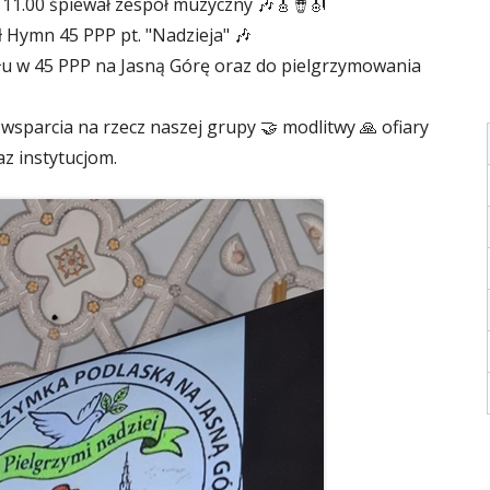
i 11.00 śpiewał zespół muzyczny 🎶🎸🪘🎻
 Hymn 45 PPP pt. "Nadzieja" 🎶
łu w 45 PPP na Jasną Górę oraz do pielgrzymowania
wsparcia na rzecz naszej grupy 🤝 modlitwy 🙏 ofiary
 instytucjom.